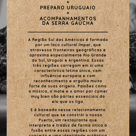
+
PREPARO URUGUAIO
+
ACOMPANHAMENTOS
DA SERRA GAÚCHA
A Região Sul das Américas é formada
por um laço cultural ímpar, que
atravessa fronteiras geográficas e
aproxima especialmente Rio Grande
do Sul, Uruguai e Argentina. Essas
três regiões carregam em si uma
característica latina única, com
influência europeia e com
reconhecimento e orgulho muito
forte de suas origens. Paixões como
a música, o mate e o amor por comer
muy bien são partes essenciais do
elo que os liga.
E é baseado nesse relacionamento
cultural que se constrói o nosso
Puerto, um restaurante que
interpreta e traduz de forma única a
fusão entre essas regiões com um
conceito e uma identidade autêntica